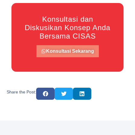
Konsultasi dan
Diskusikan Konsep Anda
Bersama CISAS
Konsultasi Sekarang
Share the Post: