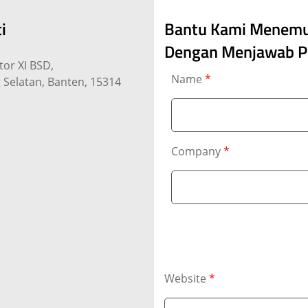
i
Bantu Kami Menemuk
Dengan Menjawab Pe
tor XI BSD,
Name
*
g Selatan, Banten, 15314
Company
*
Website
*