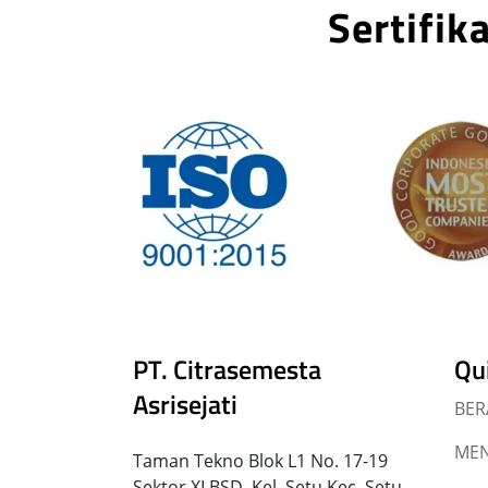
Sertifi
PT. Citrasemesta
Qu
Asrisejati
BE
MEN
Taman Tekno Blok L1 No. 17-19
Sektor XI BSD, Kel. Setu Kec. Setu,