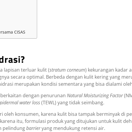
Bersama CISAS
drasi?
 lapisan terluar kulit (
stratum corneum
) kekurangan kadar a
ya secara optimal. Berbeda dengan kulit kering yang merup
hidrasi merupakan kondisi sementara yang bisa dialami oleh 
it berkaitan dengan penurunan
Natural Moisturizing Factor
(NMF
pidermal water loss
(TEWL) yang tidak seimbang.
adari oleh konsumen, karena kulit bisa tampak berminyak di
 karena itu, formulasi produk yang ditujukan untuk kulit d
an pelindung
barrier
yang mendukung retensi air.