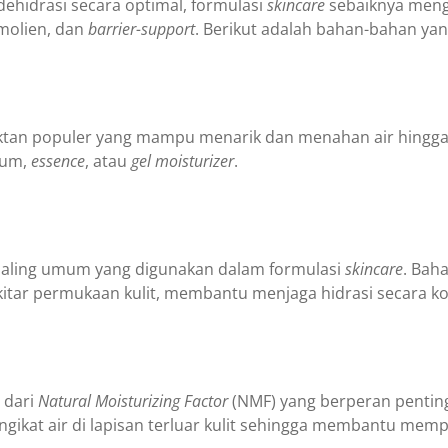
ehidrasi secara optimal, formulasi
skincare
sebaiknya meng
molien, dan
barrier-support
. Berikut adalah bahan-bahan yang
n populer yang mampu menarik dan menahan air hingga 1
rum,
essence
, atau
gel moisturizer
.
aling umum yang digunakan dalam formulasi
skincare
. Bah
kitar permukaan kulit, membantu menjaga hidrasi secara k
 dari
Natural Moisturizing Factor
(NMF) yang berperan penti
engikat air di lapisan terluar kulit sehingga membantu mem