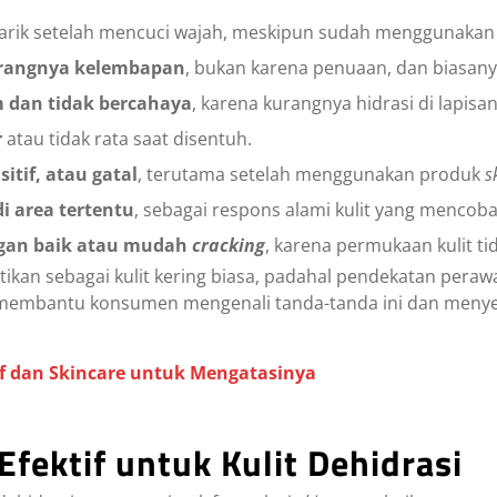
tarik setelah mencuci wajah, meskipun sudah menggunakan
urangnya kelembapan
, bukan karena penuaan, dan biasany
m dan tidak bercahaya
, karena kurangnya hidrasi di lapis
r
atau tidak rata saat disentuh.
itif, atau gatal
, terutama setelah menggunakan produk
s
i area tertentu
, sebagai respons alami kulit yang mencob
gan baik atau mudah
cracking
, karena permukaan kulit t
lahartikan sebagai kulit kering biasa, padahal pendekatan pe
membantu konsumen mengenali tanda-tanda ini dan menyed
sitif dan Skincare untuk Mengatasinya
Efektif untuk Kulit Dehidrasi