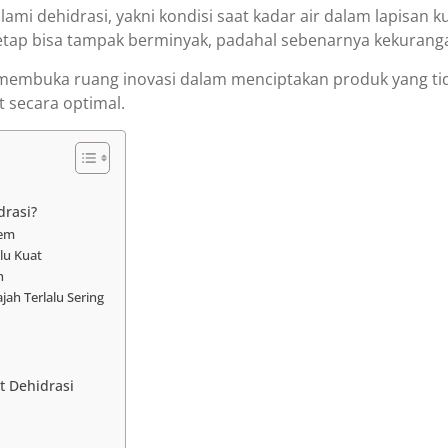
lami dehidrasi, yakni kondisi saat kadar air dalam lapisan k
t tetap bisa tampak berminyak, padahal sebenarnya kekuranga
 membuka ruang inovasi dalam menciptakan produk yang ti
t secara optimal.
drasi?
rem
lu Kuat
h
jah Terlalu Sering
t Dehidrasi