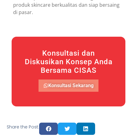
produk skincare berkualitas dan siap bersaing
di pasar.
Konsultasi dan
Diskusikan Konsep Anda
Bersama CISAS
Konsultasi Sekarang
Share the Post: