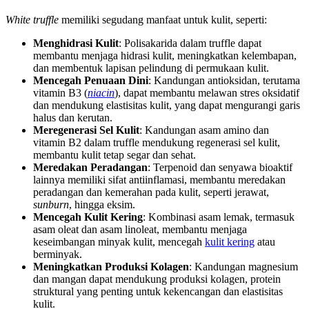
White truffle
memiliki segudang manfaat untuk kulit, seperti:
Menghidrasi Kulit
: Polisakarida dalam truffle dapat
membantu menjaga hidrasi kulit, meningkatkan kelembapan,
dan membentuk lapisan pelindung di permukaan kulit.
Mencegah Penuaan Dini
: Kandungan antioksidan, terutama
vitamin B3 (
niacin
), dapat membantu melawan stres oksidatif
dan mendukung elastisitas kulit, yang dapat mengurangi garis
halus dan kerutan.
Meregenerasi Sel Kulit
: Kandungan asam amino dan
vitamin B2 dalam truffle mendukung regenerasi sel kulit,
membantu kulit tetap segar dan sehat.
Meredakan Peradangan
: Terpenoid dan senyawa bioaktif
lainnya memiliki sifat antiinflamasi, membantu meredakan
peradangan dan kemerahan pada kulit, seperti jerawat,
sunburn
, hingga eksim.
Mencegah Kulit Kering
: Kombinasi asam lemak, termasuk
asam oleat dan asam linoleat, membantu menjaga
keseimbangan minyak kulit, mencegah
kulit kering
atau
berminyak.
Meningkatkan Produksi Kolagen
: Kandungan magnesium
dan mangan dapat mendukung produksi kolagen, protein
struktural yang penting untuk kekencangan dan elastisitas
kulit.