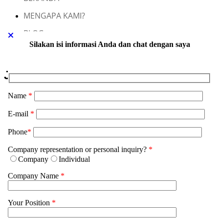
MENGAPA KAMI?
BLOG
Silakan isi informasi Anda dan chat dengan saya
KONTAK KAMI
Jasa Maklon CISAS
Name
*
Jasa Maklon Skincare
E-mail
*
Jasa Maklon Sabun Transparan
Phone
*
Jasa Maklon Haircare
Company representation or personal inquiry?
*
Jasa Maklon Bodycare
Company
Individual
Jasa Maklon Parfum dan Wewangian
Company Name
*
Jasa Maklon Perawatan Tangan dan Kaki
Your Position
*
Jasa Maklon Perwatan Ibu dan Bayi