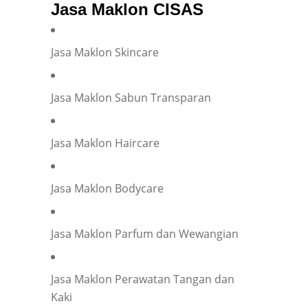
Jasa Maklon CISAS
E-mail
*
Jasa Maklon Skincare
Phone
*
Jasa Maklon Sabun Transparan
Jasa Maklon Haircare
Company representation or personal inquiry?
*
Company
Individual
Jasa Maklon Bodycare
Company Name
*
Jasa Maklon Parfum dan Wewangian
Your Position
*
Jasa Maklon Perawatan Tangan dan
Kaki