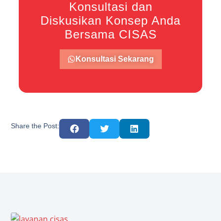
Konsultasi dan
Diskusikan Konsep Anda
Bersama CISAS
Konsultasi Sekarang
Share the Post: