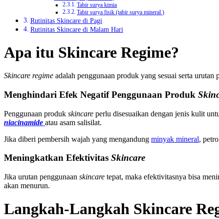
Tabir surya kimia
Tabir surya fisik (tabir surya mineral )
Rutinitas Skincare di Pagi
Rutinitas Skincare di Malam Hari
Apa itu
Skincare Regime
?
Skincare regime
adalah penggunaan produk yang sesuai serta urutan 
Menghindari Efek Negatif Penggunaan Produk
Skin
Penggunaan produk
skincare
perlu disesuaikan dengan jenis kulit u
niacinamide
atau asam salisilat.
Jika diberi pembersih wajah yang mengandung
minyak mineral
, petr
Meningkatkan Efektivitas
Skincare
Jika urutan penggunaan
skincare
tepat, maka efektivitasnya bisa men
akan menurun.
Langkah-Langkah
Skincare Re