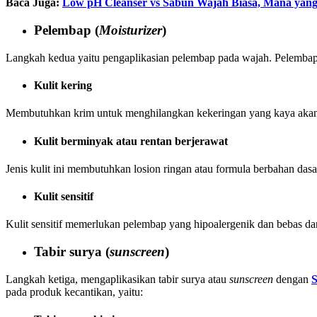
Baca Juga:
Low pH Cleanser vs Sabun Wajah Biasa, Mana yan
Pelembap (
Moisturizer
)
Langkah kedua yaitu pengaplikasian pelembap pada wajah. Pelembap me
Kulit kering
Membutuhkan krim untuk menghilangkan kekeringan yang kaya aka
Kulit berminyak atau rentan berjerawat
Jenis kulit ini membutuhkan losion ringan atau formula berbahan dasa
Kulit sensitif
Kulit sensitif memerlukan pelembap yang hipoalergenik dan bebas dar
Tabir surya (
sunscreen
)
Langkah ketiga, mengaplikasikan tabir surya atau
sunscreen
dengan
S
pada produk kecantikan, yaitu: