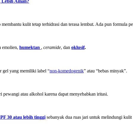
g Lebih Aman?
mbantu kulit tetap terhidrasi dan terasa lembut. Ada pun formula pel
n emolien,
humektan
,
ceramide
, dan
oklusif
.
r gel yang memiliki label “
non-komedogenik
” atau “bebas minyak”.
i pewangi atau alkohol karena dapat menyebabkan iritasi.
PF 30 atau lebih tinggi
sebanyak dua ruas jari untuk melindungi kulit 