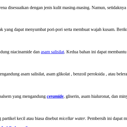
rena disesuaikan dengan jenis kulit masing-masing. Namun, setidakny
 yang dapat menyumbat pori-pori serta membuat wajah kusam. Berikut 
andung niacinamide dan
asam salisilat
. Kedua bahan ini dapat membantu
ndung asam salisilat, asam glikolat , benzoil peroksida , atau beler
au balsem yang mengandung
ceramide
, gliserin, asam hialuronat, dan mi
rtikel kecil atau biasa disebut
micellar water
. Pembersih ini dapat 