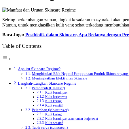
Seiring perkembangan zaman, tingkat kesadaran masyarakat akan p
Namun, untuk menghasilkan kulit yang sehat terkadang membutuhkan
Baca Juga:
Postbiotik dalam Skincare, Apa Bedanya dengan Pre
Table of Contents
Apa itu Skincare Regime?
Menghindari Efek Negatif Penggunaan Produk Skincare yang 
Meningkatkan Efektivitas Skincare
Langkah-Langkah Skincare Regime
Pembersih (Cleanser)
Kulit berminyak
Kulit berjerawat
Kulit kering
Kulit sensitif
Pelembap (Moisturizer)
Kulit kering
Kulit berminyak atau rentan berjerawat
Kulit sensitif
Tabir surya (sunscreen)