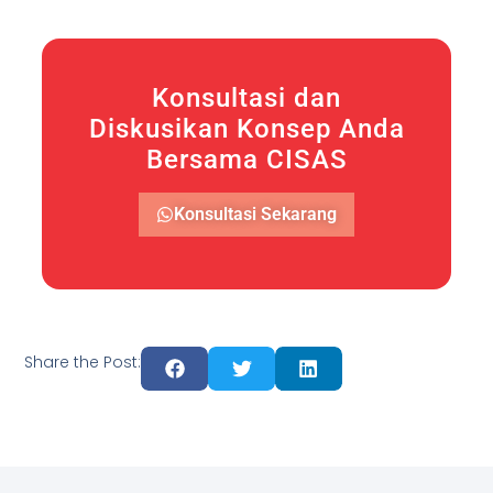
Konsultasi dan
Diskusikan Konsep Anda
Bersama CISAS
Konsultasi Sekarang
Share the Post: