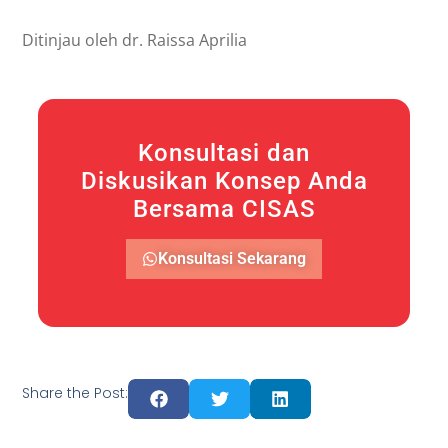
Ditinjau oleh dr. Raissa Aprilia
Konsultasi dan
Diskusikan Konsep Anda
Bersama CISAS
Konsultasi Sekarang
Share the Post: