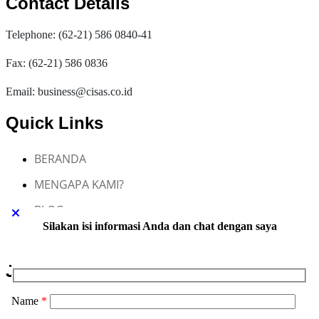
Contact Details
Telephone: (62-21) 586 0840-41
Fax: (62-21) 586 0836
Email: business@cisas.co.id
Quick Links
BERANDA
MENGAPA KAMI?
BLOG
Silakan isi informasi Anda dan chat dengan saya
KONTAK KAMI
Jasa Maklon CISAS
Name
*
Jasa Maklon Skincare