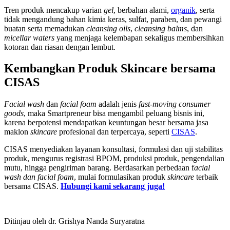
Tren produk mencakup varian
gel
, berbahan alami,
organik
, serta
tidak mengandung bahan kimia keras, sulfat, paraben, dan pewangi
buatan serta memadukan
cleansing oils
,
cleansing balms
, dan
micellar waters
yang menjaga kelembapan sekaligus membersihkan
kotoran dan riasan dengan lembut.
Kembangkan Produk Skincare bersama
CISAS
Facial wash
dan
facial foam
ad
alah jenis
fast-moving consumer
goods
, maka Smartpreneur
bisa mengambil peluang bisnis ini,
karena berpotensi mendapatkan keuntungan besar bersama jasa
maklon
skincare
profesional dan terpercaya, seperti
CISAS
.
CISAS menyediakan layanan konsultasi, formulasi dan uji stabilitas
produk, mengurus registrasi BPOM, produksi produk, pengendalian
mutu, hingga pengiriman barang. Berdasarkan
perbedaan f
acial
wash dan facial foam
, mulai formulasikan produk
skincare
terbaik
bersama CISAS.
Hubungi kami sekarang juga!
Ditinjau oleh dr. Grishya Nanda Suryaratna