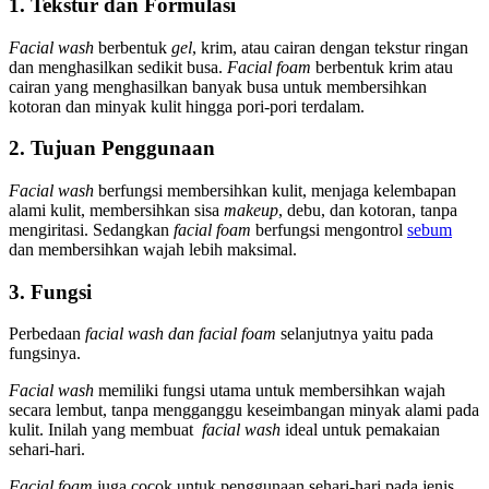
1. Tekstur dan Formulasi
Facial wash
berbentuk
gel
, krim, atau cairan dengan tekstur ringan
dan menghasilkan sedikit busa.
Facial foam
berbentuk krim atau
cairan yang menghasilkan banyak busa untuk membersihkan
kotoran dan minyak kulit hingga pori-pori​ terdalam.
2. Tujuan Penggunaan
Facial wash
berfungsi membersihkan kulit, menjaga kelembapan
alami kulit, membersihkan sisa
makeup
, debu, dan kotoran, tanpa
mengiritasi. Sedangkan
facial foam
berfungsi mengontrol
sebum
dan membersihkan wajah lebih maksimal.
3. Fungsi
Perbedaan
facial wash dan facial foam
selanjutnya yaitu pada
fungsinya.
Facial wash
memiliki fungsi utama untuk membersihkan wajah
secara lembut, tanpa mengganggu keseimbangan minyak alami pada
kulit. Inilah yang membuat
facial wash
ideal untuk pemakaian
sehari-hari.
Facial foam
juga cocok untuk penggunaan sehari-hari pada jenis