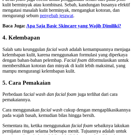
kulit berminyak atau kombinasi. Sebab, kandungan busanya efektif
mengatasi masalah kulit berminyak, mengangkat kotoran, dan
mengurangi sebum
penyebab jerawat
.
Baca Juga:
Apa Saja Basic Skincare yang Wajib Dimiliki?
4. Kelembapan
Salah satu keunggulan
facial wash
adalah kemampuannya menjaga
kelembapan kulit, karena
menggunakan formulasi yang diperkaya
dengan bahan-bahan pelembap.
Facial foam
diformulasikan untuk
membersihkan kotoran dan minyak di kulit lebih maksimal, yang
mampu mengurangi kelembapan kulit.
5. Cara Pemakaian
Perbedaan f
acial wash dan facial foam
juga terlihat dari cara
pemakaiannya.
Cara menggunakan
facial wash
cukup dengan mengaplikasikannya
pada wajah basah, kemudian bilas hingga bersih.
Sementara itu, ketika menggunakan
facial foam
sebaiknya lakukan
pemijatan ringan selama beberapa menit. Tujuannya adalah untuk