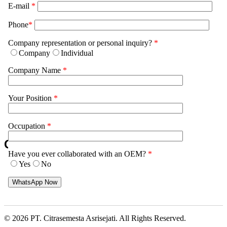
E-mail
*
Jasa Maklon Sabun Transparan
Phone
*
Jasa Maklon Haircare
Company representation or personal inquiry?
*
Jasa Maklon Bodycare
Company
Individual
Jasa Maklon Parfum dan Wewangian
Company Name
*
Jasa Maklon Perawatan Tangan dan Kaki
Your Position
*
Jasa Maklon Perwatan Ibu dan Bayi
Jasa Maklon Herbal Indonesia
Occupation
*
Ciptakan Produk
Have you ever collaborated with an OEM?
*
Yes
No
KOSMETIK & SKINCARE
SUPLEMEN KESEHATAN
© 2026 PT. Citrasemesta Asrisejati. All Rights Reserved.