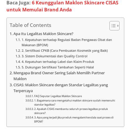
Baca Juga:
6 Keunggulan Maklon Skincare CISAS
untuk Memulai Brand Anda
Table of Contents
Apa Itu Legalitas Maklon Skincare?
1. Kepatuhan terhadap Regulasi Badan Pengawas Obat dan
Makanan (BPOM)
2. Sertifikasi CPKB (Cara Pembuatan Kosmetik yang Baik)
3. Sistem Dokumentasi dan Quality Control
4. Kepatuhan terhadap Label dan Klaim Produk
5. Dukungan Sertifikasi Tambahan Seperti Halal
Mengapa Brand Owner Sering Salah Memilih Partner
Maklon
CISAS: Maklon Skincare dengan Standar Legalitas yang
Terpercaya
FAQ Seputar Legalitas Maklon Skincare
1. Bagaimana cara mengetahui maklon skincare sudah memenuhi
standar legalitas?
2. Apakah CISAS membantu seluruh proses legalitas produk
skincare?
3. Apa yang terjadi jika produk mengalami kendala saat proses di
BPOM?