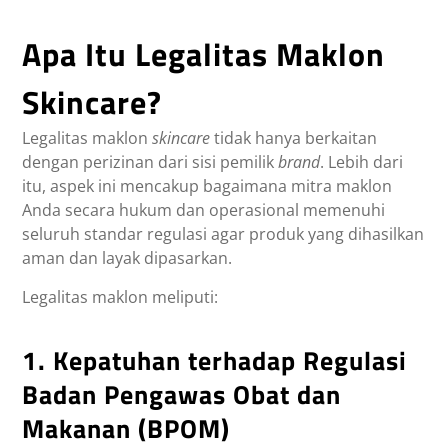
Apa Itu Legalitas Maklon
Skincare?
Legalitas maklon
skincare
tidak hanya berkaitan
dengan perizinan dari sisi pemilik
brand
. Lebih dari
itu, aspek ini mencakup bagaimana mitra maklon
Anda secara hukum dan operasional memenuhi
seluruh standar regulasi agar produk yang dihasilkan
aman dan layak dipasarkan.
Legalitas maklon meliputi:
1. Kepatuhan terhadap Regulasi
Badan Pengawas Obat dan
Makanan (BPOM)