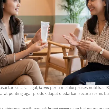
asarkan secara legal,
brand
perlu melalui proses notifikasi
syarat penting agar produk dapat diedarkan secara resmi, ba
tri
skincare
, masih banyak
brand owner
yang belum memaham