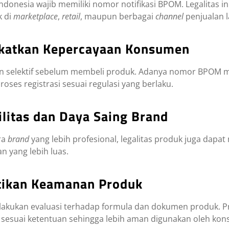
ndonesia wajib memiliki nomor notifikasi BPOM. Legalitas i
k di
marketplace
,
retail
, maupun berbagai
channel
penjualan l
katkan Kepercayaan Konsumen
kin selektif sebelum membeli produk. Adanya nomor BPOM m
oses registrasi sesuai regulasi yang berlaku.
litas dan Daya Saing Brand
ra
brand
yang lebih profesional, legalitas produk juga dapa
n yang lebih luas.
ikan Keamanan Produk
elakukan evaluasi terhadap formula dan dokumen produk. 
esuai ketentuan sehingga lebih aman digunakan oleh ko