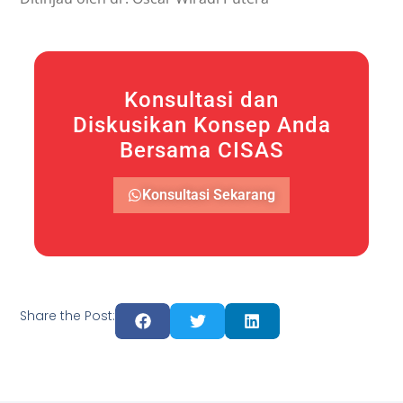
Konsultasi dan
Diskusikan Konsep Anda
Bersama CISAS
Konsultasi Sekarang
Share the Post: