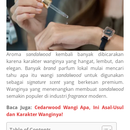
Aroma
sandalwood
kembali banyak dibicarakan
karena karakter wanginya yang hangat, lembut, dan
elegan. Banyak
brand
parfum lokal mulai mencari
tahu apa itu wangi
sandalwood
untuk digunakan
sebagai
signature scent
yang berkesan premium.
Wanginya yang menenangkan membuat
sandalwood
semakin populer di industri
fragrance
modern.
Baca Juga:
Cedarwood Wangi Apa, Ini Asal-Usul
dan Karakter Wanginya!
Table of Contents