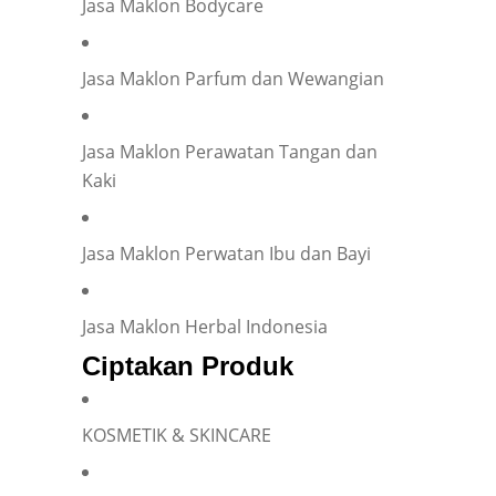
Jasa Maklon Bodycare
Company Name
*
Jasa Maklon Parfum dan Wewangian
Your Position
*
Jasa Maklon Perawatan Tangan dan
Kaki
Occupation
*
Jasa Maklon Perwatan Ibu dan Bayi
Jasa Maklon Herbal Indonesia
Have you ever collaborated with an OEM?
*
Ciptakan Produk
Yes
No
KOSMETIK & SKINCARE