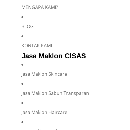
Silakan isi informasi Anda dan chat dengan saya
MENGAPA KAMI?
BLOG
Name
*
KONTAK KAMI
Jasa Maklon CISAS
E-mail
*
Jasa Maklon Skincare
Phone
*
Jasa Maklon Sabun Transparan
Jasa Maklon Haircare
Company representation or personal inquiry?
*
Company
Individual