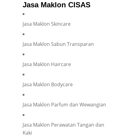
Jasa Maklon CISAS
E-mail
*
Jasa Maklon Skincare
Phone
*
Jasa Maklon Sabun Transparan
Jasa Maklon Haircare
Company representation or personal inquiry?
*
Company
Individual
Jasa Maklon Bodycare
Company Name
*
Jasa Maklon Parfum dan Wewangian
Your Position
*
Jasa Maklon Perawatan Tangan dan
Kaki