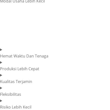
Modal Usaha Lebih Kecil
Anda tidak perlu membangun pabrik atau membeli
peralatan produksi sendiri, sehingga modal yang
dibutuhkan untuk memulai usaha jauh lebih kecil. Biaya
maklon sudah termasuk biaya produksi, pengemasan, dan
pengurusan izin, membuatnya lebih ekonomis.
Hemat Waktu Dan Tenaga
Produksi Lebih Cepat
Kualitas Terjamin
Fleksibilitas
Risiko Lebih Kecil