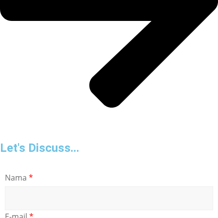
Let's Discuss...
Nama
*
E-mail
*