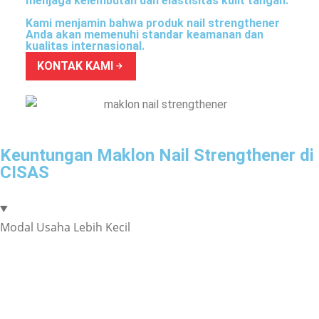
menjaga kelembutan dan elastisitas kulit tangan.
Kami menjamin bahwa produk nail strengthener
Anda akan memenuhi standar keamanan dan
kualitas internasional.
KONTAK KAMI
Keuntungan Maklon Nail Strengthener di
CISAS
Modal Usaha Lebih Kecil
Anda tidak perlu membangun pabrik atau membeli
peralatan produksi sendiri, sehingga modal yang
dibutuhkan untuk memulai usaha jauh lebih kecil. Biaya
maklon sudah termasuk biaya produksi, pengemasan, dan