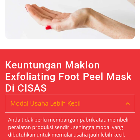
Keuntungan Maklon
Exfoliating Foot Peel Mask
Di CISAS
Modal Usaha Lebih Kecil
Anda tidak perlu membangun pabrik atau membeli
peralatan produksi sendiri, sehingga modal yang
dibutuhkan untuk memulai usaha jauh lebih kecil.