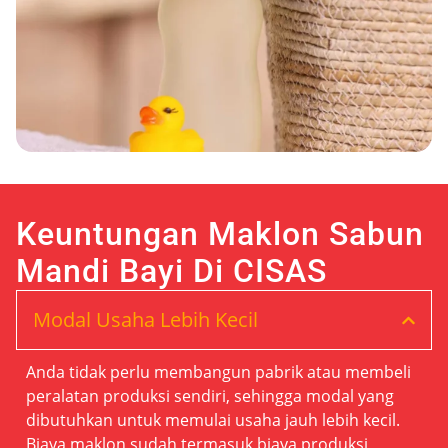
Keuntungan Maklon Sabun
Mandi Bayi Di CISAS
Modal Usaha Lebih Kecil
Anda tidak perlu membangun pabrik atau membeli
peralatan produksi sendiri, sehingga modal yang
dibutuhkan untuk memulai usaha jauh lebih kecil.
Biaya maklon sudah termasuk biaya produksi,