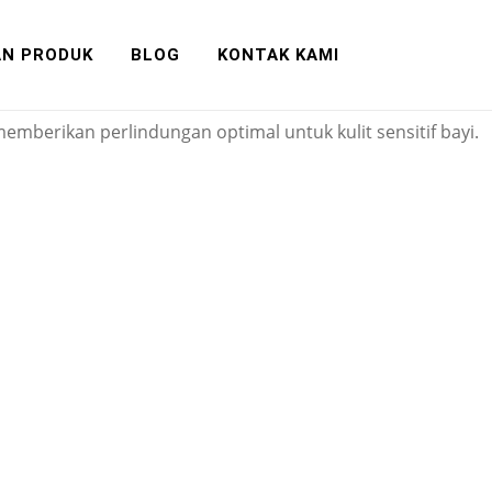
sia
AN PRODUK
BLOG
KONTAK KAMI
uhan pasar dan permintaan konsumen.
mberikan perlindungan optimal untuk kulit sensitif bayi.