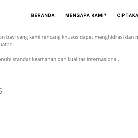
Tepercaya Di Indone
BERANDA
MENGAPA KAMI?
CIPTAK
duksi mutakhir dan terstandardisasi untuk memenuhi kebut
on bayi yang kami rancang khusus dapat menghidrasi dan me
uatan.
uhi standar keamanan dan kualitas internasional.
S