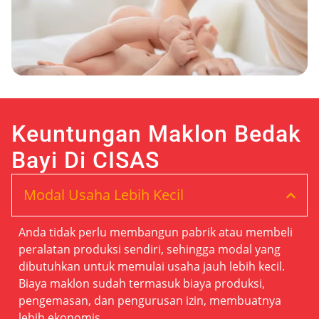
Keuntungan Maklon Bedak
Bayi Di CISAS
Modal Usaha Lebih Kecil
Anda tidak perlu membangun pabrik atau membeli
peralatan produksi sendiri, sehingga modal yang
dibutuhkan untuk memulai usaha jauh lebih kecil.
Biaya maklon sudah termasuk biaya produksi,
pengemasan, dan pengurusan izin, membuatnya
lebih ekonomis.