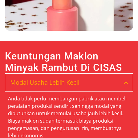
Keuntungan Maklon
Minyak Rambut Di CISAS
Modal Usaha Lebih Kecil
Anda tidak perlu membangun pabrik atau membeli
peralatan produksi sendiri, sehingga modal yang
dibutuhkan untuk memulai usaha jauh lebih kecil.
Biaya maklon sudah termasuk biaya produksi,
pengemasan, dan pengurusan izin, membuatnya
lebih ekonomis.