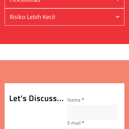
Risiko Lebih Kecil
Let's Discuss...
Nama
*
E-mail
*