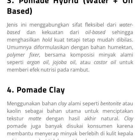
3. Pomade Hybrid (Water + Oil
Based)
Jenis ini menggabungkan sifat fleksibel dari
water-
based
dan kekuatan dari
oil-based
sehingga
menghasilkan
hold
kuat tetapi tetap mudah dibilas.
Umumnya diformulasikan dengan bahan humektan,
polymer fixer
, bersama komposisi minyak alami
seperti
argan oil
,
jojoba oil
, atau
castor oil
untuk
memberi efek nutrisi pada rambut.
4. Pomade Clay
Menggunakan bahan
clay
alami seperti
bentonite
atau
kaolin sebagai bahan utama untuk menciptakan
tekstur
matte
dengan hasil akhir natural.
Clay
pomade juga banyak disukai konsumen karena
membantu menyerap minyak berlebih di kulit kepala