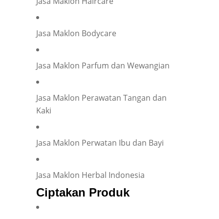
Jasa Maklon Haircare
Company representation or personal inquiry?
*
Company
Individual
Jasa Maklon Bodycare
Company Name
*
Jasa Maklon Parfum dan Wewangian
Your Position
*
Jasa Maklon Perawatan Tangan dan
Kaki
Occupation
*
Jasa Maklon Perwatan Ibu dan Bayi
Jasa Maklon Herbal Indonesia
Have you ever collaborated with an OEM?
*
Ciptakan Produk
Yes
No