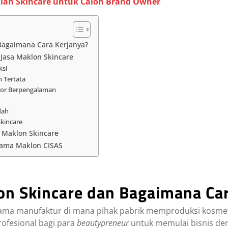
lan Skincare untuk Calon Brand Owner
 Bagaimana Cara Kerjanya?
asa Maklon Skincare
ksi
n Tertata
ator Berpengalaman
dah
kincare
a Maklon Skincare
sama Maklon CISAS
lon Skincare dan Bagaimana Ca
sama manufaktur di mana pihak pabrik memproduksi kosmet
profesional bagi para
beautypreneur
untuk memulai bisnis deng