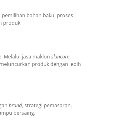
ri pemilihan bahan baku, proses
n produk.
e
. Melalui jasa maklon
skincare
,
meluncurkan produk dengan lebih
ngan
brand
, strategi pemasaran,
mampu bersaing.