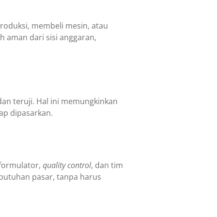
produksi, membeli mesin, atau
ih aman dari sisi anggaran,
an teruji. Hal ini memungkinkan
ap dipasarkan.
 formulator,
quality control
, dan tim
butuhan pasar, tanpa harus