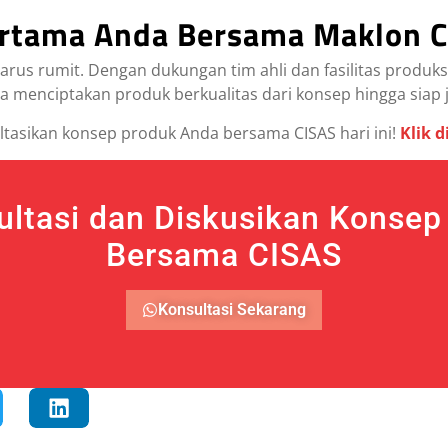
ertama Anda Bersama Maklon 
arus rumit. Dengan dukungan tim ahli dan fasilitas produks
menciptakan produk berkualitas dari konsep hingga siap j
ltasikan konsep produk Anda bersama CISAS hari ini!
Klik d
ultasi dan Diskusikan Konsep
Bersama CISAS
Konsultasi Sekarang