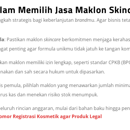
alam Memilih Jasa Maklon Skin
gkah strategis bagi keberlanjutan
brand
mu. Agar bisnis te
la
: Pastikan maklon
skincare
berkomitmen menjaga kerahas
gat penting agar formula unikmu tidak jatuh ke tangan kom
ikan maklon memiliki izin lengkap, seperti standar CPKB (BPO
akan dan sah secara hukum untuk dipasarkan.
nis pemula, pilihlah maklon yang menawarkan jumlah minima
arus kas dan menekan risiko stok menumpuk.
 seluruh rincian anggaran, mulai dari bahan baku hingga peng
mor Registrasi Kosmetik agar Produk Legal