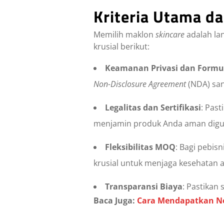
Kriteria Utama d
Memilih maklon
skincare
adalah lan
krusial berikut:
Keamanan Privasi dan Formu
Non-Disclosure Agreement
(NDA) san
Legalitas dan Sertifikasi
: Past
menjamin produk Anda aman digun
Fleksibilitas MOQ
: Bagi pebis
krusial untuk menjaga kesehatan 
Transparansi Biaya
: Pastikan
Baca Juga:
Cara Mendapatkan No