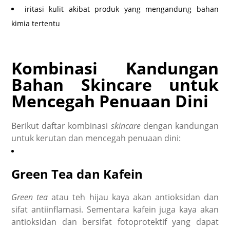
iritasi kulit akibat produk yang mengandung bahan
kimia tertentu
Kombinasi Kandungan
Bahan
Skincare
untuk
Mencegah Penuaan Dini
Berikut daftar kombinasi
skincare
dengan kandungan
untuk kerutan dan
mencegah penuaan dini
:
Green Tea
dan Kafein
Green tea
atau teh hijau kaya akan antioksidan dan
sifat antiinflamasi. Sementara kafein juga kaya akan
antioksidan dan bersifat fotoprotektif yang dapat