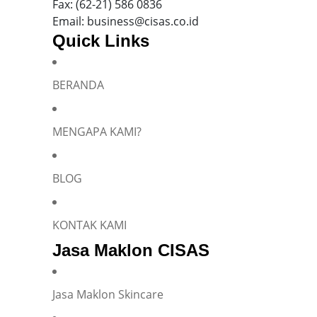
Fax: (62-21) 586 0836
Email: business@cisas.co.id
Quick Links
BERANDA
Silakan isi informasi Anda dan chat dengan saya
MENGAPA KAMI?
BLOG
Name
*
KONTAK KAMI
Jasa Maklon CISAS
E-mail
*
Jasa Maklon Skincare