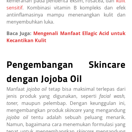
kemerahan pada penderita eksim, rosacea, dan
kulit
sensitif
. Kombinasi
vitamin B kompleks
dan efek
antiinflamasinya mampu menenangkan kulit dan
menyembuhkan luka.
Baca Juga:
Mengenali Manfaat Ellagic Acid untuk
Kecantikan Kulit
Pengembangan Skincare
dengan Jojoba Oil
Manfaat
jojoba oil
tetap bisa maksimal terlepas dari
jenis produk yang digunakan, seperti
facial wash,
toner,
maupun pelembap. Dengan keunggulan ini,
mengembangkan produk
skincare
yang mengandung
jojoba oil
tentu adalah sebuah peluang menarik.
Namun, bagaimana cara menemukan formulasi yang
tepat untuk mengembangkan
skincare
mengandung