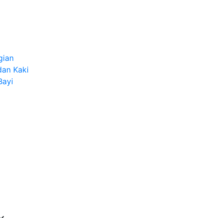
gian
dan Kaki
Bayi