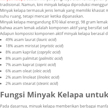
tradisional. Namun, kini minyak kelapa diproduksi menggu
Minyak kelapa termasuk jenis lemak yang memiliki khasiat 
suhu ruang, tetapi mencair ketika dipanaskan.
Minyak kelapa mengandung 870 kkal energi, 98 gram lemak t
bahwa asam lemak adalah komponen aktif yang bersifat seb
Adapun komposisi komponen aktif minyak kelapa berasal da
49% asam
laurat
(
lauric acid
)
18% asam
miristat
(
myristic acid
)
8% asam
kaprilat
(
caprylic acid
)
8% asam
palmitat
(
palmitic acid
)
7% asam kaprat (
capric acid
)
6% asam
oleat
(
oleic acid
)
2% asam
linoleat
(
linoleic acid
)
2% asam
stearat
(
stearic acid
)
Fungsi Minyak Kelapa untuk
Pada dasarnya, minyak kelapa memberikan berbagai manfaat b