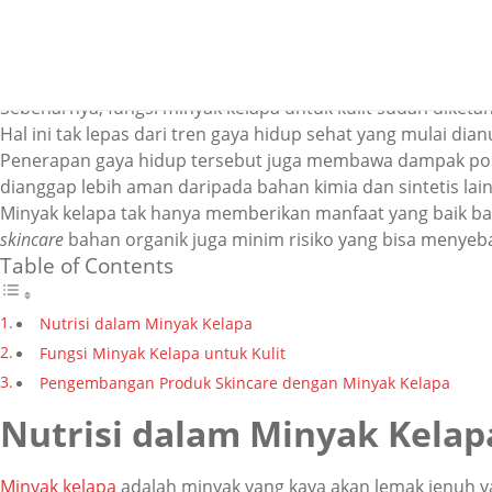
Fungsi Minyak Kela
Sebenarnya,
fungsi minyak kelapa untuk kulit
sudah diketah
Hal ini tak lepas dari tren gaya hidup sehat yang mulai dia
Penerapan gaya hidup tersebut juga membawa dampak pos
dianggap lebih aman daripada bahan kimia dan sintetis lai
Minyak kelapa tak hanya memberikan manfaat yang baik bagi
skincare
bahan organik juga minim risiko yang bisa menyeb
Table of Contents
Nutrisi dalam Minyak Kelapa
Fungsi Minyak Kelapa untuk Kulit
Pengembangan Produk Skincare dengan Minyak Kelapa
Nutrisi dalam Minyak Kelap
Minyak kelapa
adalah minyak yang kaya akan lemak jenuh yan