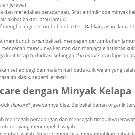
lah jerawat.
dan meredakan peradangan. Sifat antimikroba minyak kela
air akibat bakteri atau jamur.
tif menghalangi pertumbuhan bakteri. Bahkan, asam
laurat
at membunuh
strain
bakteri, mencegah pertumbuhan jamur
mencegah munculnya kerutan dan menjaga elastisitas kuli
a kulit tetap terhidrasi sehingga
skin barrier
atau lapisan at
eskan setiap pagi dan malam hari pada kulit wajah yang te
masalah klasik, seperti jerawat.
care
dengan Minyak Kelapa
roduk
skincare
? Jawabannya bisa. Berbekal bahan organik te
ah mencegah peradangan dan mencegah timbulnya jerawat
n kotoran yang menempel di wajah.
gai pelembap wajah. Smartpreneur bisa menambahkan baha