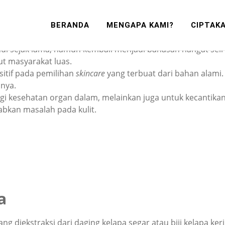
pa Untuk Kulit: Ide
BERANDA
MENGAPA KAMI?
CIPTAK
ui sejak lama, namun kembali menjadi bahasan hangat seir
nut masyarakat luas.
itif pada pemilihan
skincare
yang terbuat dari bahan alami
nnya.
 kesehatan organ dalam, melainkan juga untuk kecantikan k
abkan masalah pada kulit.
a
g diekstraksi dari daging kelapa segar atau biji kelapa k