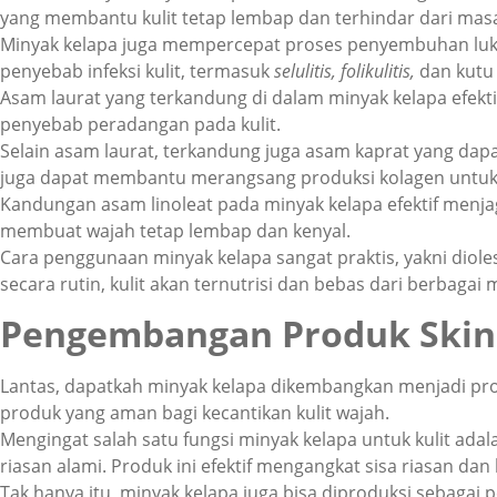
yang membantu kulit tetap lembap dan terhindar dari masa
Minyak kelapa juga mempercepat proses penyembuhan luka 
penyebab infeksi kulit, termasuk
selulitis, folikulitis,
dan kutu 
Asam
laurat
yang terkandung di dalam minyak kelapa efek
penyebab peradangan pada kulit.
Selain asam
laurat
, terkandung juga asam
kaprat
yang dap
juga dapat membantu merangsang produksi kolagen untuk 
Kandungan asam
linoleat
pada minyak kelapa efektif menjag
membuat wajah tetap lembap dan kenyal.
Cara penggunaan minyak kelapa sangat praktis, yakni diol
secara rutin, kulit akan ternutrisi dan bebas dari berbagai 
Pengembangan Produk
Skin
Lantas, dapatkah minyak kelapa dikembangkan menjadi p
produk yang aman bagi kecantikan kulit wajah.
Mengingat salah satu
fungsi minyak kelapa untuk kulit
adal
riasan alami. Produk ini efektif mengangkat sisa riasan da
Tak hanya itu, minyak kelapa juga bisa diproduksi seba