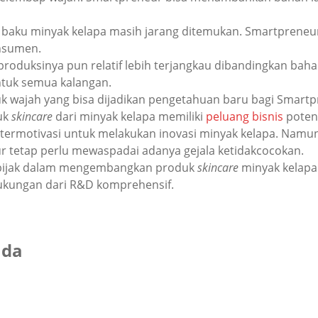
baku minyak kelapa masih jarang ditemukan. Smartpreneu
onsumen.
roduksinya pun relatif lebih terjangkau dibandingkan bah
tuk semua kalangan.
uk wajah
yang bisa dijadikan pengetahuan baru bagi Smartpr
uk
skincare
dari minyak kelapa memiliki
peluang bisnis
poten
h termotivasi untuk melakukan inovasi minyak kelapa. Namu
ur tetap perlu mewaspadai adanya gejala ketidakcocokan.
ah bijak dalam mengembangkan produk
skincare
minyak kelap
ukungan dari R&D komprehensif.
nda