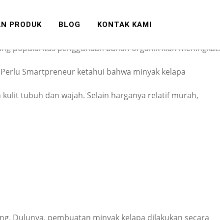
 Produk
AN PRODUK
BLOG
KONTAK KAMI
ing popularitas penggunaan bahan organik kian meningkat.
. Perlu Smartpreneur ketahui bahwa minyak kelapa
ulit tubuh dan wajah. Selain harganya relatif murah,
ering. Dulunya, pembuatan minyak kelapa dilakukan secara