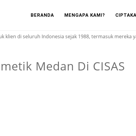
osmetik Medan
BERANDA
MENGAPA KAMI?
CIPTAK
erek sendiri berkat layanan maklon kosmetik terpadu dari 
 klien di seluruh Indonesia sejak 1988, termasuk mereka 
metik Medan Di CISAS