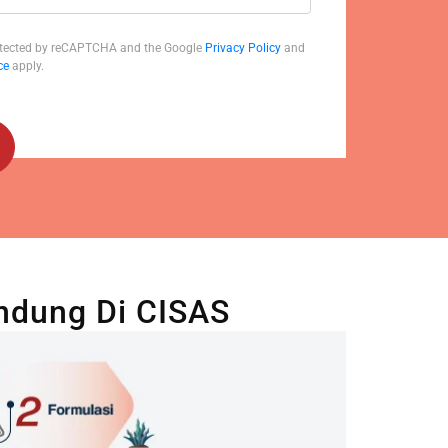
protected by reCAPTCHA and the Google
Privacy Policy
and
ce
apply.
ndung Di CISAS