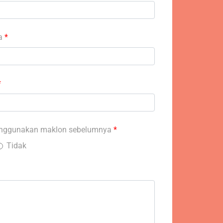
da
*
*
nggunakan maklon sebelumnya
*
Tidak