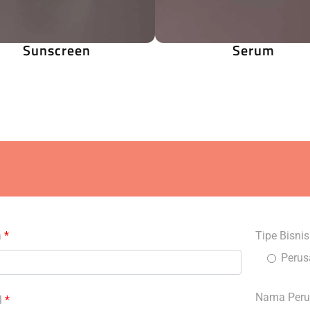
Sunscreen
Serum
a
*
Tipe Bisni
Peru
Nama Per
l
*