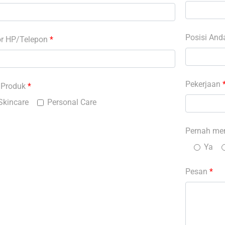
Posisi An
r HP/Telepon
*
Pekerjaan
 Produk
*
Skincare
Personal Care
Pernah me
Ya
Pesan
*