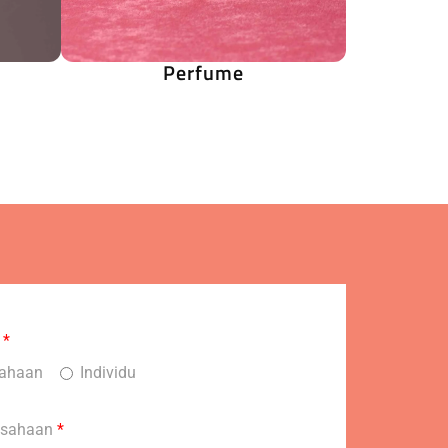
Perfume
s
*
sahaan
Individu
usahaan
*