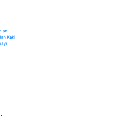
gian
dan Kaki
Bayi