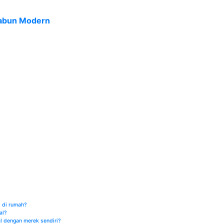
Sabun Modern
 di rumah?
al?
l dengan merek sendiri?