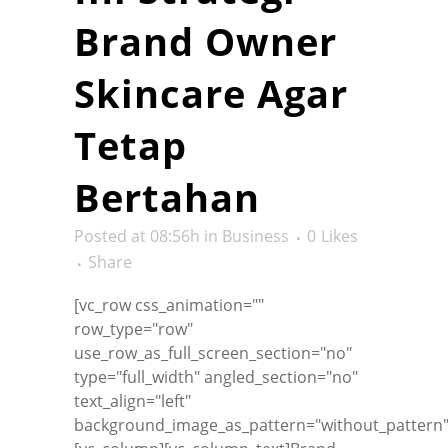
Brand Owner
Skincare Agar
Tetap
Bertahan
Posted at 08:56h
in
Business
0
Likes
Share
[vc_row css_animation=""
row_type="row"
use_row_as_full_screen_section="no"
type="full_width" angled_section="no"
text_align="left"
background_image_as_pattern="without_pattern"