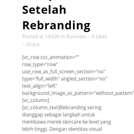
Setelah
Rebranding
Posted at 14:02h
in
Business
0
Likes
Share
[vc_row css_animation=""
row_type="row"
use_row_as_full_screen_section="no"
type="full_width" angled_section="no"
text_align="left"
background_image_as_pattern="without_pattern"
[vc_column]
[vc_column_text]Rebranding sering
dianggap sebagai langkah untuk
membawa merek skincare ke level yang
lebih tinggi. Dengan identitas visual