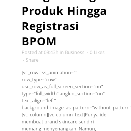
Produk Hingga
Registrasi
BPOM
Posted at 08:43h
in
Business
0
Likes
Share
[vc_row css_animation=""
row_type="row"
use_row_as_full_screen_section="no"
type="full_width" angled_section="no"
text_align="left"
background_image_as_pattern="without_pattern"
[vc_column][vc_column_text]Punya ide
membuat brand skincare sendiri
memang menyenangkan. Namun,