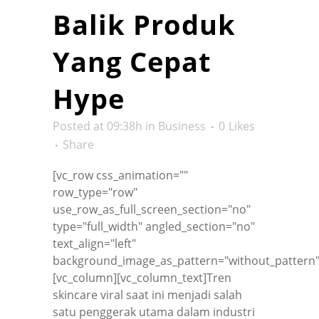
Balik Produk
Yang Cepat
Hype
Posted at 09:38h
in
Business
0
Likes
Share
[vc_row css_animation=""
row_type="row"
use_row_as_full_screen_section="no"
type="full_width" angled_section="no"
text_align="left"
background_image_as_pattern="without_pattern"
[vc_column][vc_column_text]Tren
skincare viral saat ini menjadi salah
satu penggerak utama dalam industri