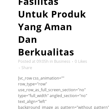
Fasilitas
Untuk Produk
Yang Aman
Dan
Berkualitas
Posted at 09:05h
in
Business
0
Likes
Share
[vc_row css_animation=""
row_type="row"
use_row_as_full_screen_section="no"
type="full_width" angled_section="no"
text_align="left"
background_image_as_pattern="without_pattern"