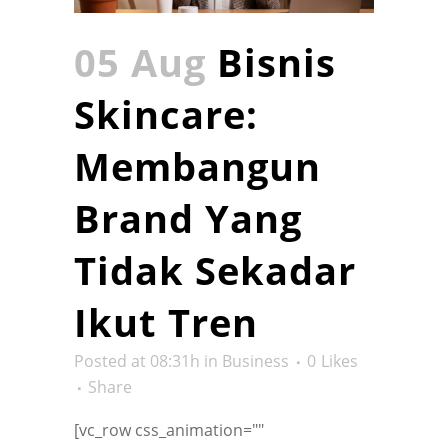
05 Aug
Bisnis
Skincare:
Membangun
Brand Yang
Tidak Sekadar
Ikut Tren
Posted at 08:31h
in
Business
0
Likes
Share
[vc_row css_animation=""