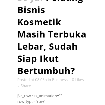
Bisnis
Kosmetik
Masih Terbuka
Lebar, Sudah
Siap Ikut
Bertumbuh?
Posted at 08:05h
in
Business
0
Likes
Share
[vc_row css_animation=""
row_type="row"