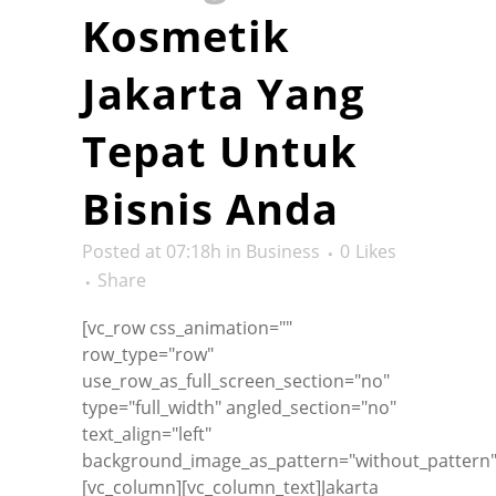
Kosmetik
Jakarta Yang
Tepat Untuk
Bisnis Anda
Posted at 07:18h
in
Business
0
Likes
Share
[vc_row css_animation=""
row_type="row"
use_row_as_full_screen_section="no"
type="full_width" angled_section="no"
text_align="left"
background_image_as_pattern="without_pattern"
[vc_column][vc_column_text]Jakarta