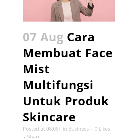
07 Aug
Cara
Membuat Face
Mist
Multifungsi
Untuk Produk
Skincare
Posted at 08:06h
in
Business
0
Likes
Share