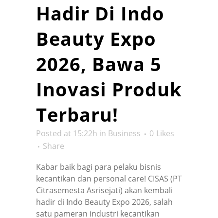
Hadir Di Indo
Beauty Expo
2026, Bawa 5
Inovasi Produk
Terbaru!
Posted at 15:22h
in
Business
0
Likes
Share
Kabar baik bagi para pelaku bisnis
kecantikan dan personal care! CISAS (PT
Citrasemesta Asrisejati) akan kembali
hadir di Indo Beauty Expo 2026, salah
satu pameran industri kecantikan