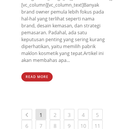
[vc_column][vc_column_text]Banyak
brand owner pemula lebih fokus pada
hal-hal yang terlihat seperti nama
brand, desain kemasan, dan strategi
pemasaran. Padahal, ada satu
keputusan penting yang sering kurang
diperhatikan, yaitu memilih pabrik
maklon kosmetik yang tepat.Artikel ini
akan membahas apa...
READ MORE
1
2
3
4
5
6
7
8
9
10
11