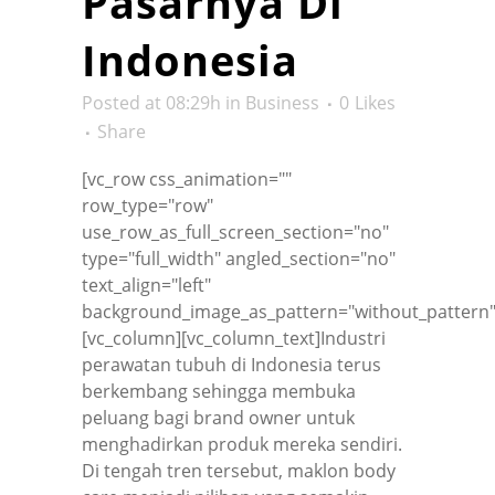
Pasarnya Di
Indonesia
Posted at 08:29h
in
Business
0
Likes
Share
[vc_row css_animation=""
row_type="row"
use_row_as_full_screen_section="no"
type="full_width" angled_section="no"
text_align="left"
background_image_as_pattern="without_pattern"
[vc_column][vc_column_text]Industri
perawatan tubuh di Indonesia terus
berkembang sehingga membuka
peluang bagi brand owner untuk
menghadirkan produk mereka sendiri.
Di tengah tren tersebut, maklon body