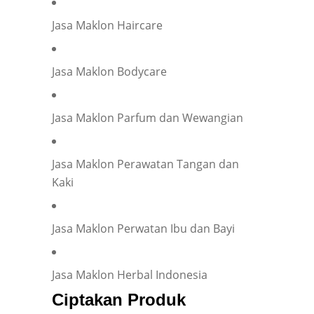
Jasa Maklon Haircare
Company representation or personal inquiry?
*
Company
Individual
Jasa Maklon Bodycare
Company Name
*
Jasa Maklon Parfum dan Wewangian
Your Position
*
Jasa Maklon Perawatan Tangan dan
Kaki
Occupation
*
Jasa Maklon Perwatan Ibu dan Bayi
Jasa Maklon Herbal Indonesia
Have you ever collaborated with an OEM?
*
Ciptakan Produk
Yes
No