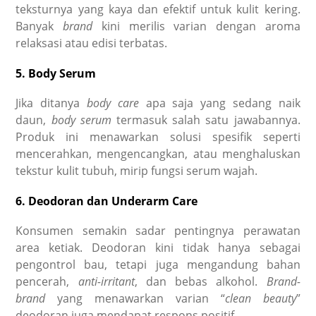
teksturnya yang kaya dan efektif untuk kulit kering.
Banyak
brand
kini merilis varian dengan aroma
relaksasi atau edisi terbatas.
5. Body Serum
Jika ditanya
body care
apa saja yang sedang naik
daun,
body serum
termasuk salah satu jawabannya.
Produk ini menawarkan solusi spesifik seperti
mencerahkan, mengencangkan, atau menghaluskan
tekstur kulit tubuh, mirip fungsi serum wajah.
6. Deodoran dan Underarm Care
Konsumen semakin sadar pentingnya perawatan
area ketiak. Deodoran kini tidak hanya sebagai
pengontrol bau, tetapi juga mengandung bahan
pencerah,
anti-irritant
, dan bebas alkohol.
Brand-
brand
yang menawarkan varian “
clean beauty
”
deodoran juga mendapat respons positif.