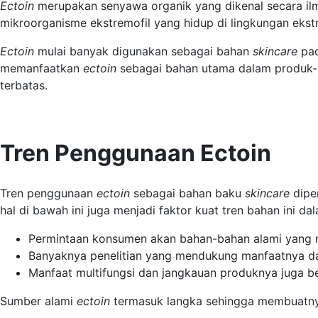
Ectoin
merupakan senyawa organik yang dikenal secara il
mikroorganisme ekstremofil yang hidup di lingkungan ekst
Ectoin
mulai banyak digunakan sebagai bahan
skincare
pad
memanfaatkan
ectoin
sebagai bahan utama dalam produk-p
terbatas.
Tren Penggunaan Ectoin
Tren penggunaan
ectoin
sebagai bahan baku
skincare
dipen
hal di bawah ini juga menjadi faktor kuat tren bahan ini da
Permintaan konsumen akan bahan-bahan alami yang 
Banyaknya penelitian yang mendukung manfaatnya d
Manfaat multifungsi dan jangkauan produknya juga be
Sumber alami
ectoin
termasuk langka sehingga membuatny