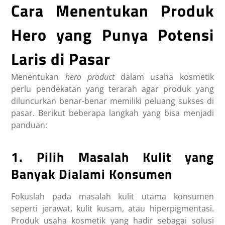
Cara Menentukan Produk
Hero yang Punya Potensi
Laris di Pasar
Menentukan
hero product
dalam usaha kosmetik
perlu pendekatan yang terarah agar produk yang
diluncurkan benar-benar memiliki peluang sukses di
pasar. Berikut beberapa langkah yang bisa menjadi
panduan:
1. Pilih Masalah Kulit yang
Banyak Dialami Konsumen
Fokuslah pada masalah kulit utama konsumen
seperti jerawat, kulit kusam, atau hiperpigmentasi.
Produk usaha kosmetik yang hadir sebagai solusi