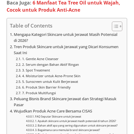
Baca Juga:
6 Manfaat Tea Tree Oil untuk Wajah,
Cocok untuk Produk Anti-Acne
Table of Contents
Mengapa Kategori Skincare untuk Jerawat Masih Potensial
di 2026?
Tren Produk Skincare untuk Jerawat yang Dicari Konsumen
Saat Ini
1. Gentle Acne Cleanser
2. Serum dengan Bahan Aktif Ringan
3. Spot Treatment
4. Moisturizer untuk Acne-Prone Skin
5. Sunscreen untuk Kulit Berjerawat
6. Produk Skin Barrier Friendly
7. Produk Multifungsi
Peluang Bisnis Brand Skincare Jerawat dan Strategi Masuk
Pasar
Wujudkan Produk Acne Care Bersama CISAS
FAQ Seputar Skincare untuk Jerawat
1. Apakah skincare untuk jerawat masih potensial di tahun 2026?
2. Bahan aktif apa yang sering digunakan untuk skincare jerawat?
3. Bagaimana cara memulai brand skincare jerawat?