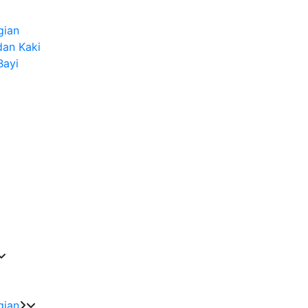
gian
dan Kaki
Bayi
gian