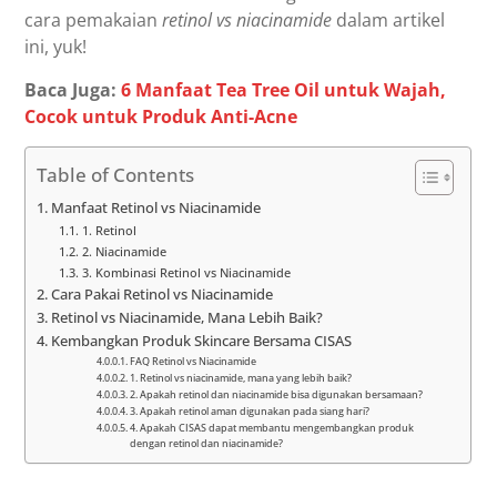
cara pemakaian
retinol vs niacinamide
dalam artikel
ini, yuk!
Baca Juga:
6 Manfaat Tea Tree Oil untuk Wajah,
Cocok untuk Produk Anti-Acne
Table of Contents
Manfaat Retinol vs Niacinamide
1. Retinol
2. Niacinamide
3. Kombinasi Retinol vs Niacinamide
Cara Pakai Retinol vs Niacinamide
Retinol vs Niacinamide, Mana Lebih Baik?
Kembangkan Produk Skincare Bersama CISAS
FAQ Retinol vs Niacinamide
1. Retinol vs niacinamide, mana yang lebih baik?
2. Apakah retinol dan niacinamide bisa digunakan bersamaan?
3. Apakah retinol aman digunakan pada siang hari?
4. Apakah CISAS dapat membantu mengembangkan produk
dengan retinol dan niacinamide?