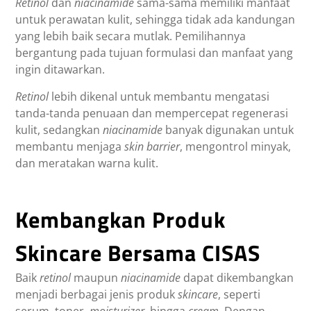
Retinol
dan
niacinamide
sama-sama memiliki manfaat
untuk perawatan kulit, sehingga tidak ada kandungan
yang lebih baik secara mutlak. Pemilihannya
bergantung pada tujuan formulasi dan manfaat yang
ingin ditawarkan.
Retinol
lebih dikenal untuk membantu mengatasi
tanda-tanda penuaan dan mempercepat regenerasi
kulit, sedangkan
niacinamide
banyak digunakan untuk
membantu menjaga
skin barrier
, mengontrol minyak,
dan meratakan warna kulit.
Kembangkan Produk
Skincare Bersama CISAS
Baik
retinol
maupun
niacinamide
dapat dikembangkan
menjadi berbagai jenis produk
skincare
, seperti
serum, toner,
moisturizer
, hingga
cream
. Dengan