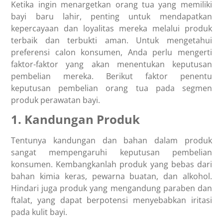
Ketika ingin menargetkan orang tua yang memiliki
bayi baru lahir, penting untuk mendapatkan
kepercayaan dan loyalitas mereka melalui produk
terbaik dan terbukti aman. Untuk mengetahui
preferensi calon konsumen, Anda perlu mengerti
faktor-faktor yang akan menentukan keputusan
pembelian mereka. Berikut faktor penentu
keputusan pembelian orang tua pada segmen
produk perawatan bayi.
1. Kandungan Produk
Tentunya kandungan dan bahan dalam produk
sangat mempengaruhi keputusan pembelian
konsumen. Kembangkanlah produk yang bebas dari
bahan kimia keras, pewarna buatan, dan alkohol.
Hindari juga produk yang mengandung paraben dan
ftalat, yang dapat berpotensi menyebabkan iritasi
pada kulit bayi.