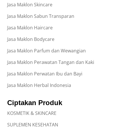
Jasa Maklon Skincare
Jasa Maklon Sabun Transparan
Jasa Maklon Haircare
Jasa Maklon Bodycare
Jasa Maklon Parfum dan Wewangian
Jasa Maklon Perawatan Tangan dan Kaki
Jasa Maklon Perwatan Ibu dan Bayi
Jasa Maklon Herbal Indonesia
Ciptakan Produk
KOSMETIK & SKINCARE
SUPLEMEN KESEHATAN