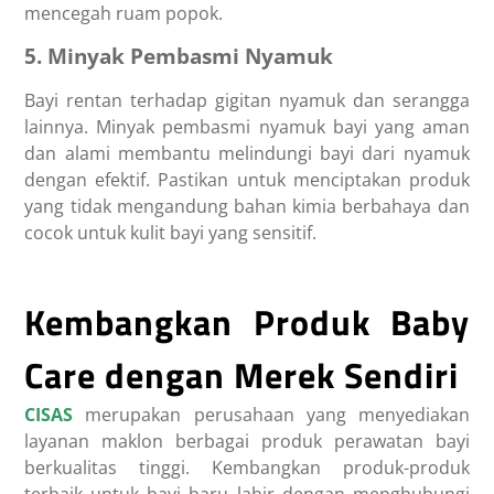
mencegah ruam popok.
5. Minyak Pembasmi Nyamuk
Bayi rentan terhadap gigitan nyamuk dan serangga
lainnya. Minyak pembasmi nyamuk bayi yang aman
dan alami membantu melindungi bayi dari nyamuk
dengan efektif. Pastikan untuk menciptakan produk
yang tidak mengandung bahan kimia berbahaya dan
cocok untuk kulit bayi yang sensitif.
Kembangkan Produk Baby
Care dengan Merek Sendiri
CISAS
merupakan perusahaan yang menyediakan
layanan maklon berbagai produk perawatan bayi
berkualitas tinggi. Kembangkan produk-produk