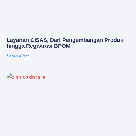
Layanan CISAS, Dari Pengembangan Produk
hingga Registrasi BPOM
Learn More