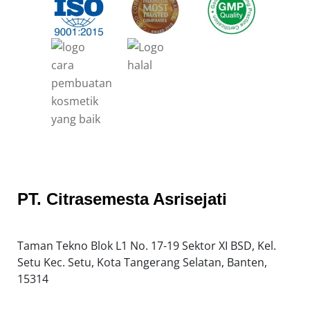
PT. Citrasemesta Asrisejati
Taman Tekno Blok L1 No. 17-19 Sektor XI BSD, Kel.
Setu Kec. Setu, Kota Tangerang Selatan, Banten,
15314