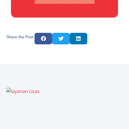
Share the Post: