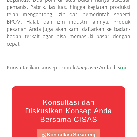
pemanis. Pabrik, fasilitas, hingga kegiatan produksi
telah mengantongi izin dari pemerintah seperti
BPOM, Halal, dan izin industri lainnya. Produk
pesanan Anda juga akan kami daftarkan ke badan-
badan terkait agar bisa memasuki pasar dengan
cepat.
Konsultasikan konsep produk
Anda di
sini
.
baby care
Konsultasi dan
Diskusikan Konsep Anda
Bersama CISAS
Konsultasi Sekarang