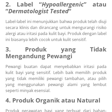
2. Label “
Hypoallergenic
” atau
“
Dermatologist Tested
“
Label-label ini menunjukkan bahwa produk telah diuji
secara klinis dan dirancang untuk mengurangi risiko
alergi atau iritasi pada kulit bayi. Produk dengan label
ini biasanya lebih cocok untuk kulit sensitif.
3. Produk yang Tidak
Mengandung Pewangi
Pewangi buatan dapat menyebabkan iritasi pada
kulit bayi yang sensitif. Lebih baik memilih produk
yang tidak memiliki pewangi tambahan, atau pilih
yang menggunakan pewangi alami yang lembut
seperti minyak esensial.
4. Produk Organik atau Natural
Produk perawatan bayi yang terbuat dari bahan-