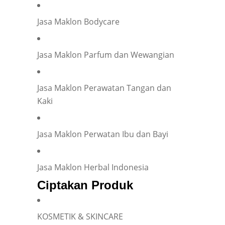
Company
Individual
Jasa Maklon Bodycare
Company Name
*
Jasa Maklon Parfum dan Wewangian
Your Position
*
Jasa Maklon Perawatan Tangan dan
Kaki
Occupation
*
Jasa Maklon Perwatan Ibu dan Bayi
Jasa Maklon Herbal Indonesia
Have you ever collaborated with an OEM?
*
Ciptakan Produk
Yes
No
KOSMETIK & SKINCARE