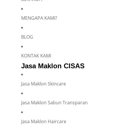
Silakan isi informasi Anda dan chat dengan saya
MENGAPA KAMI?
BLOG
Name
*
KONTAK KAMI
Jasa Maklon CISAS
E-mail
*
Jasa Maklon Skincare
Phone
*
Jasa Maklon Sabun Transparan
Jasa Maklon Haircare
Company representation or personal inquiry?
*