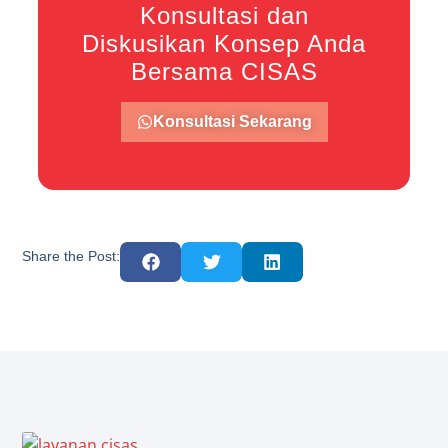
Konsultasi dan
Diskusikan Konsep Anda
Bersama CISAS
Konsultasi Sekarang
Share the Post: