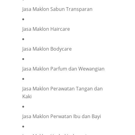
Phone
*
Jasa Maklon Sabun Transparan
Jasa Maklon Haircare
Company representation or personal inquiry?
*
Company
Individual
Jasa Maklon Bodycare
Company Name
*
Jasa Maklon Parfum dan Wewangian
Your Position
*
Jasa Maklon Perawatan Tangan dan
Kaki
Occupation
*
Jasa Maklon Perwatan Ibu dan Bayi