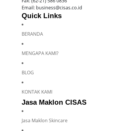
Fax: (62-21) 586 0836
Email: business@cisas.co.id
Quick Links
BERANDA
Silakan isi informasi Anda dan chat dengan saya
MENGAPA KAMI?
BLOG
Name
*
KONTAK KAMI
Jasa Maklon CISAS
E-mail
*
Jasa Maklon Skincare