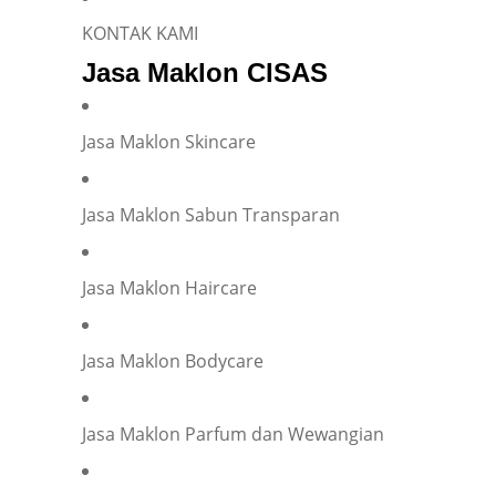
KONTAK KAMI
Jasa Maklon CISAS
E-mail
*
Jasa Maklon Skincare
Phone
*
Jasa Maklon Sabun Transparan
Jasa Maklon Haircare
Company representation or personal inquiry?
*
Company
Individual
Jasa Maklon Bodycare
Company Name
*
Jasa Maklon Parfum dan Wewangian
Your Position
*