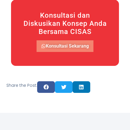
Konsultasi dan
Diskusikan Konsep Anda
Bersama CISAS
Konsultasi Sekarang
Share the Post: