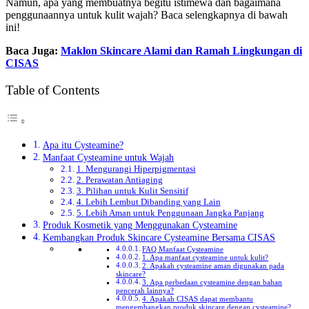
Namun, apa yang membuatnya begitu istimewa dan bagaimana
penggunaannya untuk kulit wajah? Baca selengkapnya di bawah
ini!
Baca Juga:
Maklon Skincare Alami dan Ramah Lingkungan di
CISAS
Table of Contents
Apa itu Cysteamine?
Manfaat Cysteamine untuk Wajah
1. Mengurangi Hiperpigmentasi
2. Perawatan Antiaging
3. Pilihan untuk Kulit Sensitif
4. Lebih Lembut Dibanding yang Lain
5. Lebih Aman untuk Penggunaan Jangka Panjang
Produk Kosmetik yang Menggunakan Cysteamine
Kembangkan Produk Skincare Cysteamine Bersama CISAS
FAQ Manfaat Cysteamine
1. Apa manfaat cysteamine untuk kulit?
2. Apakah cysteamine aman digunakan pada
skincare?
3. Apa perbedaan cysteamine dengan bahan
pencerah lainnya?
4. Apakah CISAS dapat membantu
mengembangkan produk skincare dengan cysteamine?