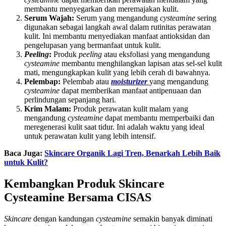
membantu menyegarkan dan meremajakan kulit.
Serum Wajah:
Serum yang mengandung
cysteamine
sering
digunakan sebagai langkah awal dalam rutinitas perawatan
kulit. Ini membantu menyediakan manfaat antioksidan dan
pengelupasan yang bermanfaat untuk kulit.
Peeling
:
Produk
peeling
atau eksfoliasi yang mengandung
cysteamine
membantu menghilangkan lapisan atas sel-sel kulit
mati, mengungkapkan kulit yang lebih cerah di bawahnya.
Pelembap:
Pelembab atau
moisturizer
yang mengandung
cysteamine
dapat memberikan manfaat antipenuaan dan
perlindungan sepanjang hari.
Krim Malam:
Produk perawatan kulit malam yang
mengandung
cysteamine
dapat membantu memperbaiki dan
meregenerasi kulit saat tidur. Ini adalah waktu yang ideal
untuk perawatan kulit yang lebih intensif.
Baca Juga:
Skincare Organik Lagi Tren, Benarkah Lebih Baik
untuk Kulit?
Kembangkan Produk Skincare
Cysteamine Bersama CISAS
Skincare
dengan kandungan
cysteamine
semakin banyak diminati