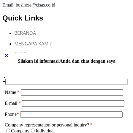
Email: business@cisas.co.id
Quick Links
BERANDA
MENGAPA KAMI?
BLOG
Silakan isi informasi Anda dan chat dengan saya
KONTAK KAMI
Jasa Maklon CISAS
Name
*
Jasa Maklon Skincare
E-mail
*
Jasa Maklon Sabun Transparan
Phone
*
Jasa Maklon Haircare
Company representation or personal inquiry?
*
Jasa Maklon Bodycare
Company
Individual