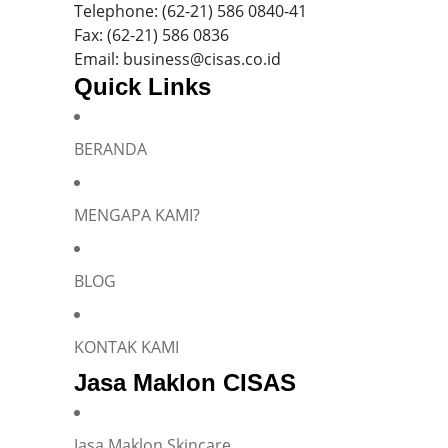
Telephone: (62-21) 586 0840-41
Fax: (62-21) 586 0836
Email: business@cisas.co.id
Quick Links
BERANDA
Silakan isi informasi Anda dan chat dengan saya
MENGAPA KAMI?
BLOG
Name
*
KONTAK KAMI
Jasa Maklon CISAS
E-mail
*
Jasa Maklon Skincare