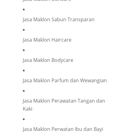
Phone
*
Jasa Maklon Sabun Transparan
Jasa Maklon Haircare
Company representation or personal inquiry?
*
Company
Individual
Jasa Maklon Bodycare
Company Name
*
Jasa Maklon Parfum dan Wewangian
Your Position
*
Jasa Maklon Perawatan Tangan dan
Kaki
Occupation
*
Jasa Maklon Perwatan Ibu dan Bayi