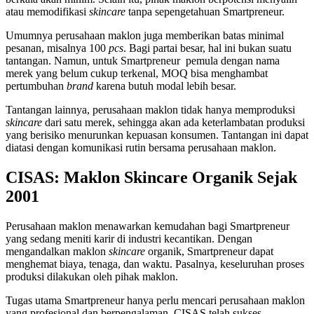
atau memodifikasi
skincare
tanpa sepengetahuan Smartpreneur.
Umumnya perusahaan maklon juga memberikan batas minimal
pesanan, misalnya 100
pcs
. Bagi partai besar, hal ini bukan suatu
tantangan. Namun, untuk Smartpreneur pemula dengan nama
merek
yang belum cukup terkenal, MOQ bisa menghambat
pertumbuhan
brand
karena butuh modal lebih besar.
Tantangan lainnya, perusahaan maklon tidak hanya memproduksi
skincare
dari satu merek, sehingga akan ada keterlambatan produksi
yang berisiko menurunkan kepuasan konsumen. Tantangan ini dapat
diatasi dengan komunikasi rutin bersama perusahaan maklon.
CISAS: Maklon Skincare Organik Sejak
2001
Perusahaan maklon menawarkan kemudahan bagi Smartpreneur
yang sedang meniti karir di industri kecantikan. Dengan
mengandalkan
maklon
skincare
organik
, Smartpreneur dapat
menghemat biaya, tenaga, dan waktu. Pasalnya, keseluruhan proses
produksi dilakukan oleh pihak maklon.
Tugas utama Smartpreneur hanya perlu mencari perusahaan maklon
yang profesional dan berpengalaman. CISAS telah sukses