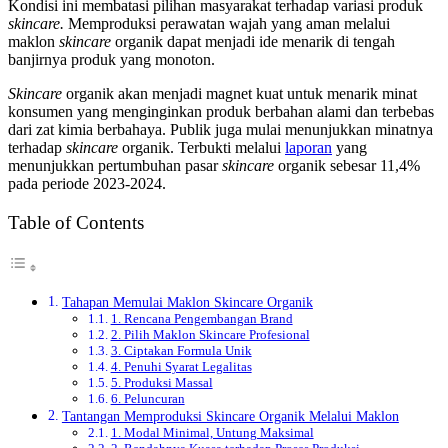
Kondisi ini membatasi pilihan masyarakat terhadap variasi produk
skincare.
Memproduksi perawatan wajah yang aman melalui
maklon
skincare
organik
dapat menjadi ide menarik di tengah
banjirnya produk yang monoton.
Skincare
organik akan menjadi magnet kuat untuk menarik minat
konsumen yang menginginkan produk berbahan alami dan terbebas
dari zat kimia berbahaya. Publik juga mulai menunjukkan minatnya
terhadap
skincare
organik. Terbukti melalui
laporan
yang
menunjukkan pertumbuhan pasar
skincare
organik sebesar 11,4%
pada periode 2023-2024.
Table of Contents
Tahapan Memulai Maklon Skincare Organik
1. Rencana Pengembangan Brand
2. Pilih Maklon Skincare Profesional
3. Ciptakan Formula Unik
4. Penuhi Syarat Legalitas
5. Produksi Massal
6. Peluncuran
Tantangan Memproduksi Skincare Organik Melalui Maklon
1. Modal Minimal, Untung Maksimal