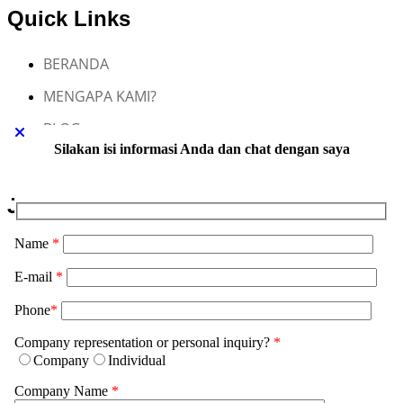
Quick Links
BERANDA
MENGAPA KAMI?
BLOG
Silakan isi informasi Anda dan chat dengan saya
KONTAK KAMI
Jasa Maklon CISAS
Name
*
Jasa Maklon Skincare
E-mail
*
Jasa Maklon Sabun Transparan
Phone
*
Jasa Maklon Haircare
Company representation or personal inquiry?
*
Jasa Maklon Bodycare
Company
Individual
Jasa Maklon Parfum dan Wewangian
Company Name
*