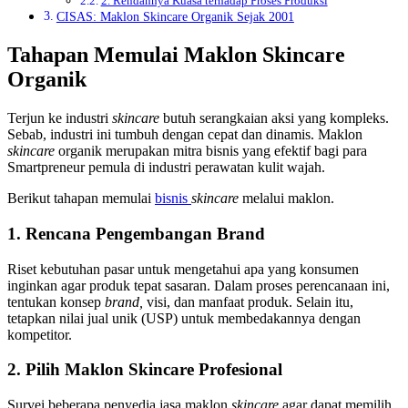
2. Rendahnya Kuasa terhadap Proses Produksi
CISAS: Maklon Skincare Organik Sejak 2001
Tahapan Memulai Maklon Skincare
Organik
Terjun ke industri
skincare
butuh serangkaian aksi yang kompleks.
Sebab, industri ini tumbuh dengan cepat dan dinamis.
Maklon
skincare
organik
merupakan mitra bisnis yang efektif bagi para
Smartpreneur pemula di industri perawatan kulit wajah.
Berikut tahapan memulai
bisnis
skincare
melalui maklon.
1. Rencana Pengembangan Brand
Riset kebutuhan pasar untuk mengetahui apa yang konsumen
inginkan agar produk tepat sasaran. Dalam proses perencanaan ini,
tentukan konsep
brand,
visi, dan manfaat produk. Selain itu,
tetapkan nilai jual unik (USP) untuk membedakannya dengan
kompetitor.
2. Pilih Maklon Skincare Profesional
Survei beberapa penyedia jasa maklon
skincare
agar dapat memilih